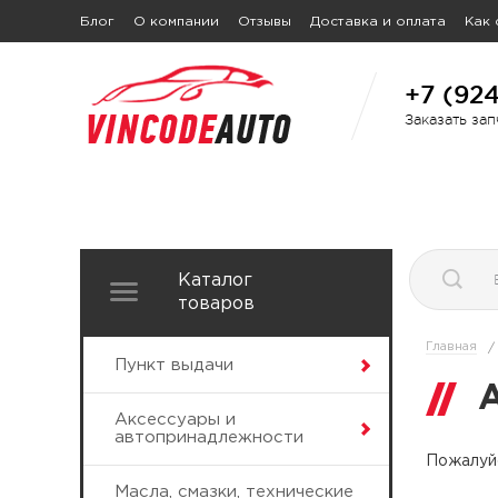
Блог
О компании
Отзывы
Доставка и оплата
Как 
+7 (92
Заказать за
Каталог
товаров
Главная
/
Пункт выдачи
Аксессуары и
автопринадлежности
Пожалуйс
Масла, смазки, технические