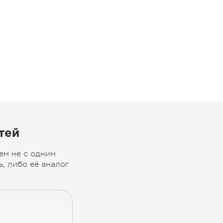
тей
ем не с одним
, либо её аналог