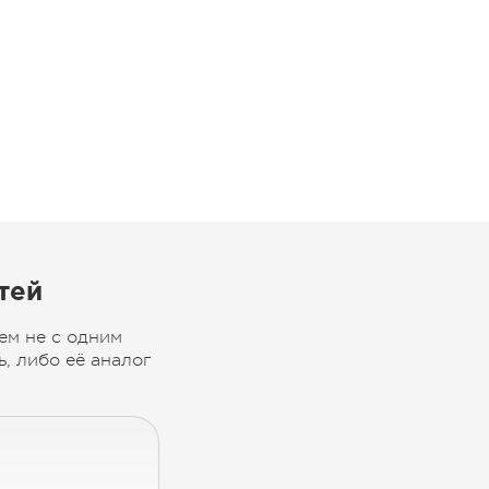
тей
ем не с одним
, либо её аналог