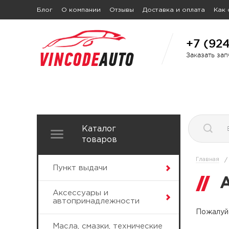
Блог
О компании
Отзывы
Доставка и оплата
Как 
+7 (92
Заказать за
Каталог
товаров
Главная
/
Пункт выдачи
Аксессуары и
автопринадлежности
Пожалуйс
Масла, смазки, технические