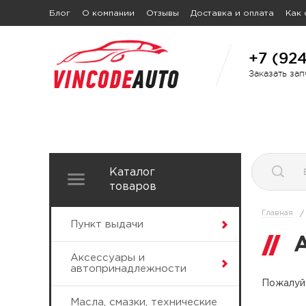
Блог
О компании
Отзывы
Доставка и оплата
Как 
+7 (92
Заказать за
Каталог
товаров
Главная
/
Пункт выдачи
Аксессуары и
автопринадлежности
Пожалуйс
Масла, смазки, технические