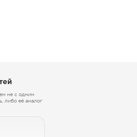
тей
ем не с одним
, либо её аналог