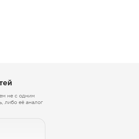
тей
ем не с одним
, либо её аналог