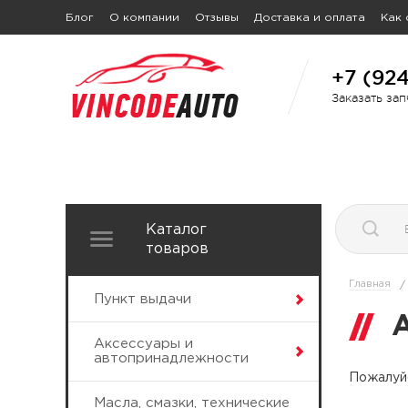
Блог
О компании
Отзывы
Доставка и оплата
Как 
+7 (92
Заказать за
Каталог
товаров
Главная
/
Пункт выдачи
Аксессуары и
автопринадлежности
Пожалуйс
Масла, смазки, технические