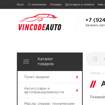
Блог
О компании
Отзывы
Доставка и оплата
Как 
+7 (92
Заказать за
Каталог
товаров
Главная
/
Пункт выдачи
Аксессуары и
автопринадлежности
Пожалуйс
Масла, смазки, технические