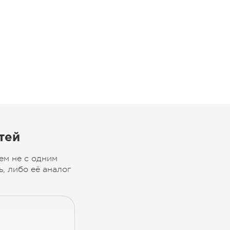
тей
ем не с одним
, либо её аналог