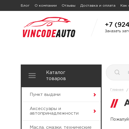
Блог
О компании
Отзывы
Доставка и оплата
Как 
+7 (92
Заказать за
Каталог
товаров
Главная
/
Пункт выдачи
Аксессуары и
автопринадлежности
Пожалуйс
Масла, смазки, технические