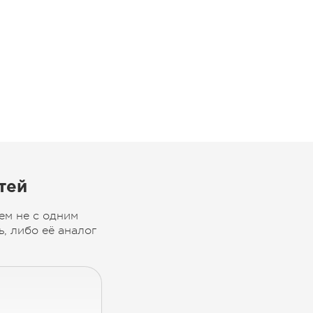
тей
ем не с одним
, либо её аналог