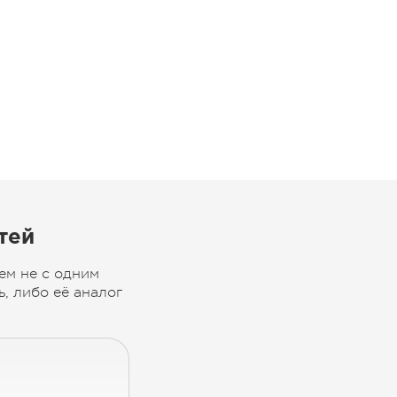
тей
ем не с одним
, либо её аналог