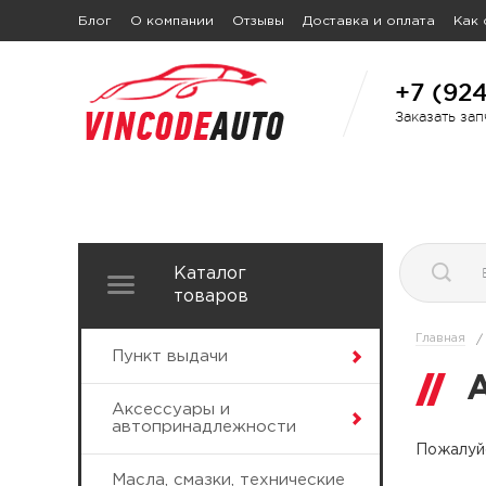
Блог
О компании
Отзывы
Доставка и оплата
Как 
+7 (92
Заказать за
Каталог
товаров
Главная
/
Пункт выдачи
Аксессуары и
автопринадлежности
Пожалуйс
Масла, смазки, технические