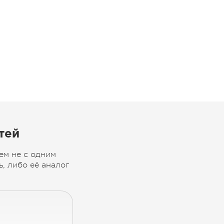
тей
ем не с одним
, либо её аналог