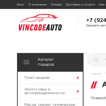
Блог
О компании
Отзывы
Доставка и оплата
Как 
+7 (92
Заказать за
Каталог
товаров
Главная
/
Пункт выдачи
Аксессуары и
автопринадлежности
Пожалуйс
Масла, смазки, технические