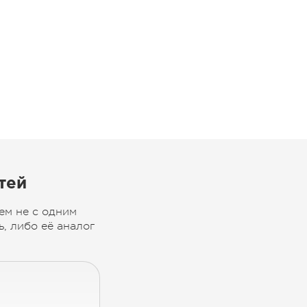
тей
ем не с одним
, либо её аналог