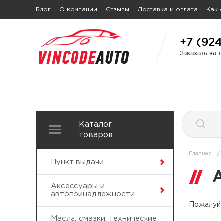
Блог
О компании
Отзывы
Доставка и оплата
Как 
+7 (92
Заказать за
Каталог
товаров
Главная
/
Пункт выдачи
Аксессуары и
автопринадлежности
Пожалуйс
Масла, смазки, технические