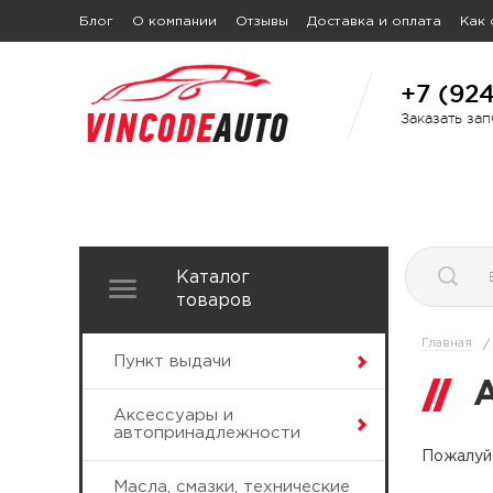
Блог
О компании
Отзывы
Доставка и оплата
Как 
+7 (92
Заказать за
Каталог
товаров
Главная
/
Пункт выдачи
Аксессуары и
автопринадлежности
Пожалуйс
Масла, смазки, технические