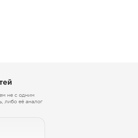
тей
ем не с одним
, либо её аналог