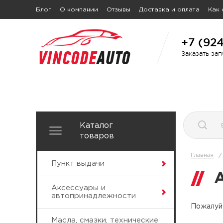
Блог
О компании
Отзывы
Доставка и оплата
Как 
+7 (92
Заказать за
Каталог
товаров
Главная
/
Пункт выдачи
Аксессуары и
автопринадлежности
Пожалуйс
Масла, смазки, технические