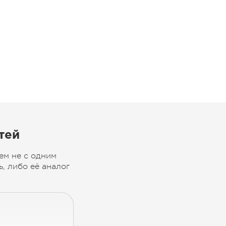
тей
ем не с одним
, либо её аналог