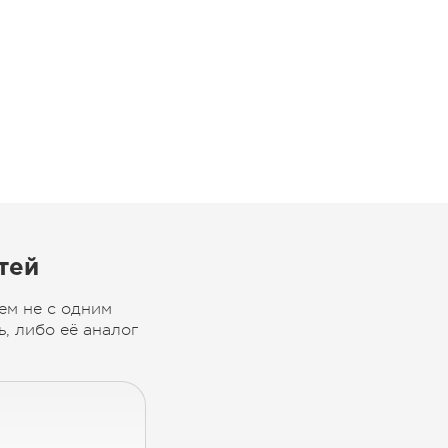
тей
ем не с одним
, либо её аналог