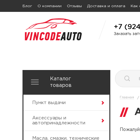
Блог
О компании
Отзывы
Доставка и оплата
Как 
+7 (92
Заказать за
Каталог
товаров
Главная
/
Пункт выдачи
Аксессуары и
автопринадлежности
Пожалуйс
Масла, смазки, технические