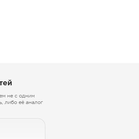
тей
ем не с одним
, либо её аналог