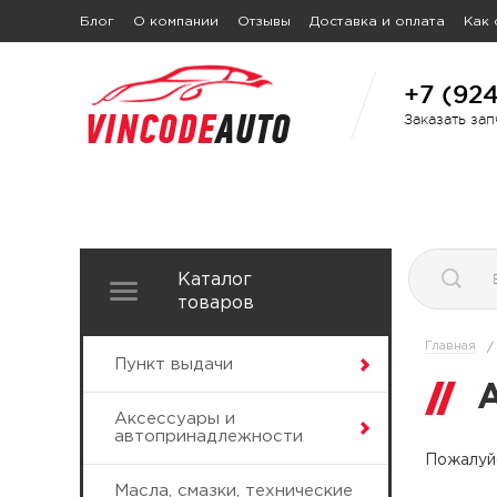
Блог
О компании
Отзывы
Доставка и оплата
Как 
+7 (92
Заказать за
Каталог
товаров
Главная
/
Пункт выдачи
Аксессуары и
автопринадлежности
Пожалуйс
Масла, смазки, технические