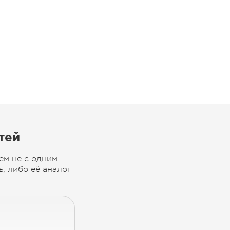
тей
ем не с одним
, либо её аналог