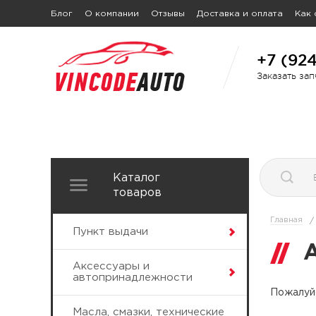
Блог
О компании
Отзывы
Доставка и оплата
Как 
+7 (92
Заказать за
Каталог
товаров
Главная
/
Пункт выдачи
Аксессуары и
автопринадлежности
Пожалуйс
Масла, смазки, технические