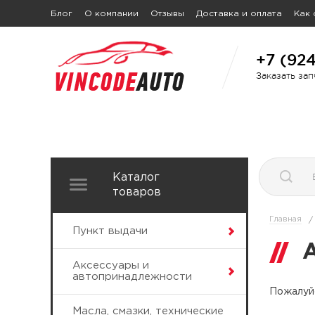
Блог
О компании
Отзывы
Доставка и оплата
Как 
+7 (92
Заказать за
Каталог
товаров
Главная
/
Пункт выдачи
Аксессуары и
автопринадлежности
Пожалуйс
Масла, смазки, технические