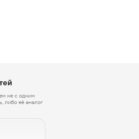
тей
ем не с одним
, либо её аналог