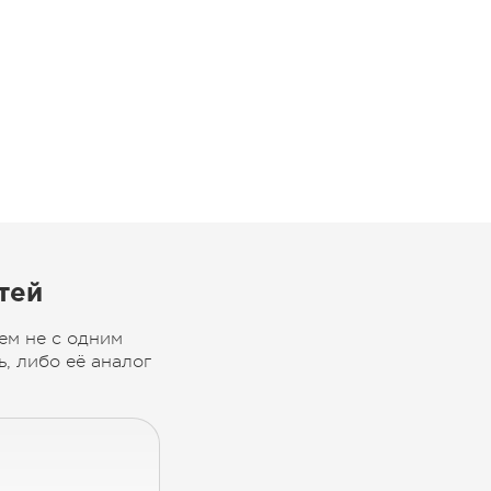
тей
ем не с одним
, либо её аналог