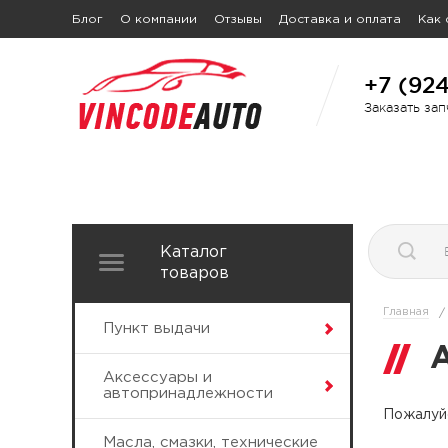
Блог
О компании
Отзывы
Доставка и оплата
Как 
+7 (92
Заказать за
Каталог
товаров
Главная
/
Пункт выдачи
Аксессуары и
автопринадлежности
Пожалуйс
Масла, смазки, технические