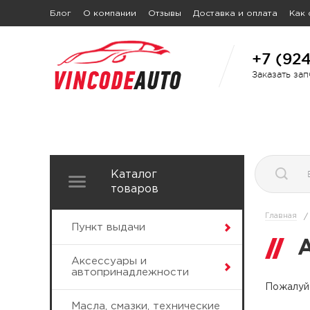
Блог
О компании
Отзывы
Доставка и оплата
Как 
+7 (92
Заказать за
Каталог
товаров
Главная
/
Пункт выдачи
Аксессуары и
автопринадлежности
Пожалуйс
Масла, смазки, технические