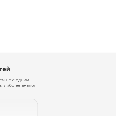
тей
ем не с одним
, либо её аналог