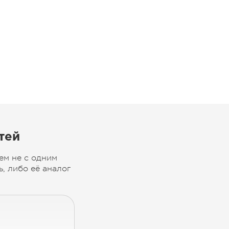
тей
ем не с одним
, либо её аналог