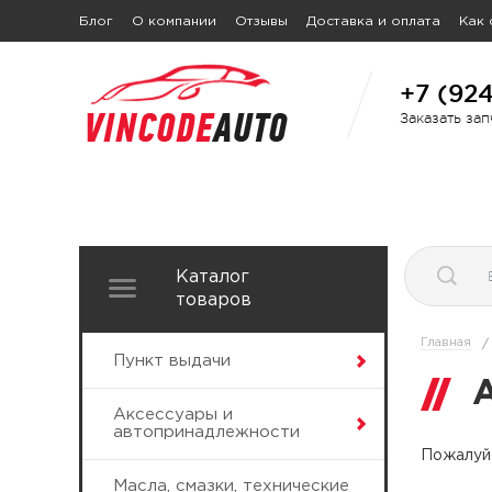
Блог
О компании
Отзывы
Доставка и оплата
Как 
+7 (92
Заказать за
Каталог
товаров
Главная
/
Пункт выдачи
Аксессуары и
автопринадлежности
Пожалуйс
Масла, смазки, технические