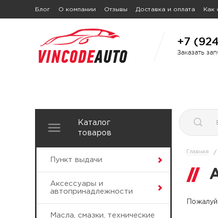
Блог
О компании
Отзывы
Доставка и оплата
Как 
+7 (92
Заказать за
Каталог
товаров
Главная
/
Пункт выдачи
Аксессуары и
автопринадлежности
Пожалуйс
Масла, смазки, технические