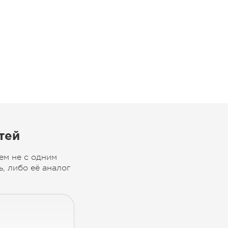
тей
ем не с одним
, либо её аналог