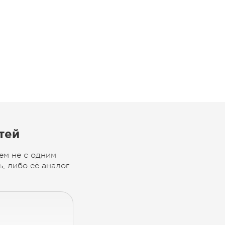
тей
ем не с одним
, либо её аналог