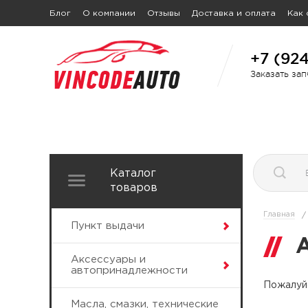
Блог
О компании
Отзывы
Доставка и оплата
Как 
+7 (92
Заказать за
Каталог
товаров
Главная
/
Пункт выдачи
Аксессуары и
автопринадлежности
Пожалуйс
Масла, смазки, технические