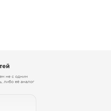
тей
ем не с одним
, либо её аналог