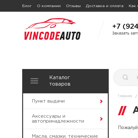
Блог
О компании
Отзывы
Доставка и оплата
Как 
+7 (92
Заказать за
Каталог
товаров
Главная
/
Пункт выдачи
Аксессуары и
автопринадлежности
Пожалуйс
Масла, смазки, технические