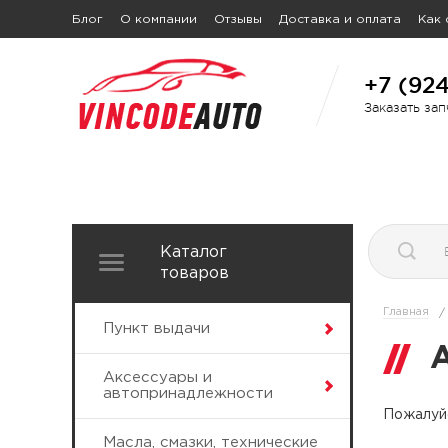
Блог
О компании
Отзывы
Доставка и оплата
Как 
+7 (92
Заказать за
Каталог
товаров
Главная
/
Пункт выдачи
Аксессуары и
автопринадлежности
Пожалуйс
Масла, смазки, технические