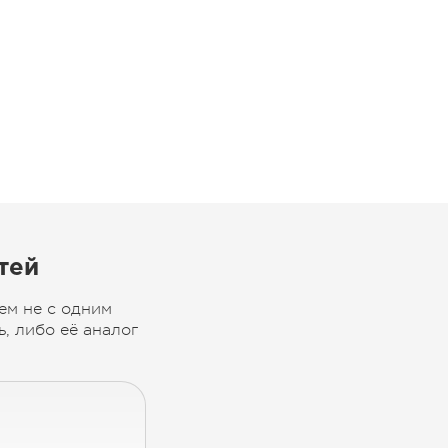
тей
ем не с одним
, либо её аналог