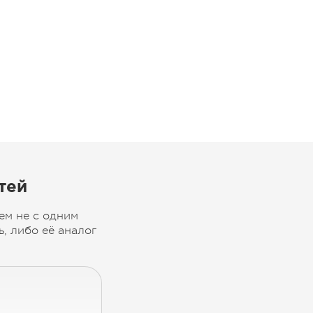
тей
ем не с одним
, либо её аналог