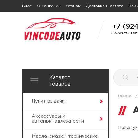
Блог
О компании
Отзывы
Доставка и оплата
Как 
+7 (92
Заказать за
Каталог
товаров
Главная
/
Пункт выдачи
Аксессуары и
автопринадлежности
Пожалуйс
Масла, смазки, технические