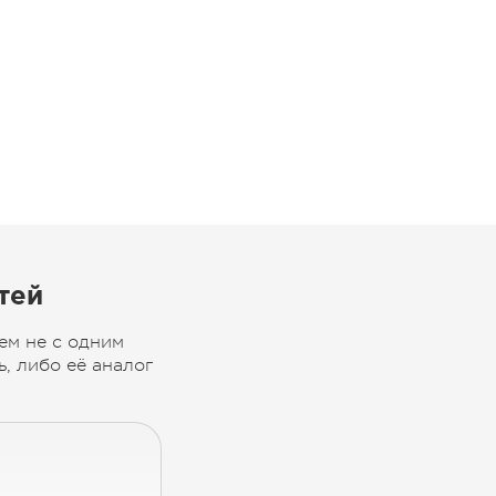
тей
ем не с одним
, либо её аналог