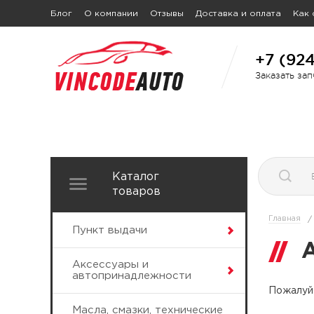
Блог
О компании
Отзывы
Доставка и оплата
Как 
+7 (92
Заказать за
Каталог
товаров
Главная
/
Пункт выдачи
Аксессуары и
автопринадлежности
Пожалуйс
Масла, смазки, технические