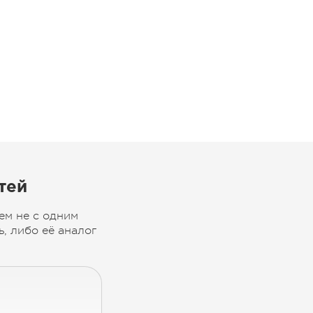
тей
ем не с одним
, либо её аналог