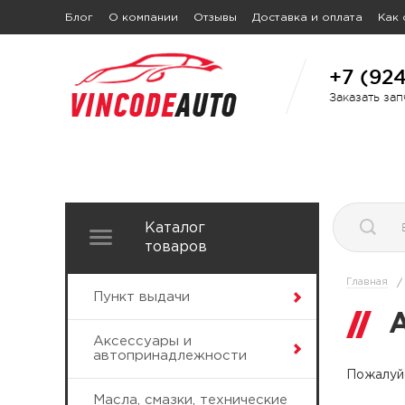
Блог
О компании
Отзывы
Доставка и оплата
Как 
+7 (92
Заказать за
Каталог
товаров
Главная
/
Пункт выдачи
Аксессуары и
автопринадлежности
Пожалуйс
Масла, смазки, технические