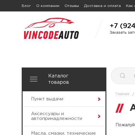
Блог
О компании
Отзывы
Доставка и оплата
Как 
+7 (92
Заказать за
Каталог
товаров
Главная
/
Пункт выдачи
Аксессуары и
автопринадлежности
Пожалуйс
Масла, смазки, технические