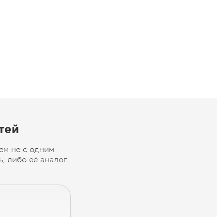
тей
ем не с одним
, либо её аналог